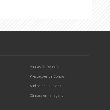
Pautas de Reuniões
Prestações de Contas
Áudios de Reuniões
Câmara em Imagens