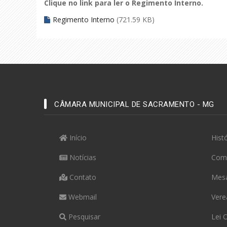
Clique no link para ler o Regimento Interno.
Regimento Interno
(721.59 KB)
CÂMARA MUNICIPAL DE SACRAMENTO - MG
Início
Hist
Notícias
Com
Contato
Mesa
Webmail
Vere
Pesquisar
Lei 