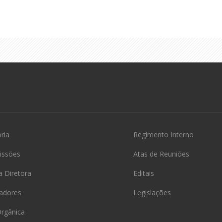
ória
Regimento Interno
issões
Atas de Reuniões
 Diretora
Editais
adores
Legislações
Orgânica