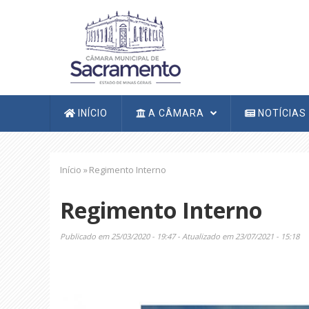
Pular
para
o
conteúdo
principal
Navegação
INÍCIO
A CÂMARA
NOTÍCIAS
principal
Trilha
Início
»
Regimento Interno
de
navegação
Regimento Interno
Publicado em 25/03/2020 - 19:47 - Atualizado em 23/07/2021 - 15:18