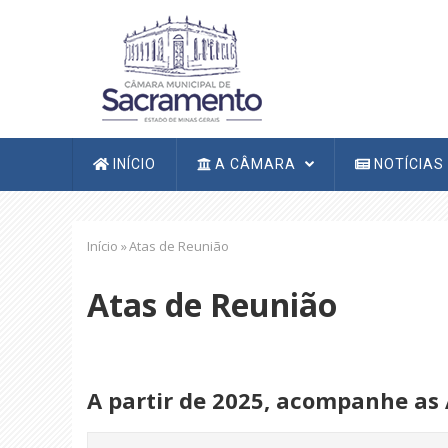
Pular
para
o
conteúdo
principal
Navegação
INÍCIO
A CÂMARA
NOTÍCIAS
principal
Trilha
Início
»
Atas de Reunião
de
navegação
Atas de Reunião
A partir de 2025, acompanhe as