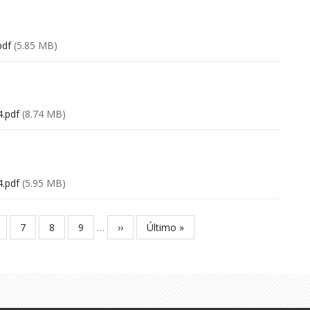
pdf
(5.85 MB)
.pdf
(8.74 MB)
.pdf
(5.95 MB)
age
Page
7
Page
8
Page
9
…
Próxima
››
Última
Último »
página
página